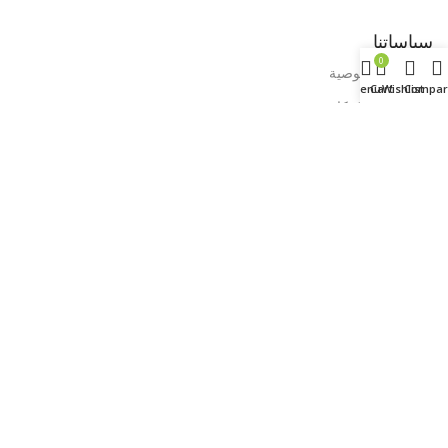
سياساتنا
0
سياسة الخصوصية
Menu
Cart
Wishlist
Compar
الشروط و الاحكام
التوصيل و الاسترجاع
سياسة الاستبدال و الارجاع
تواصل معنا :
رقم 3 شارع عبد الحميد عواد الموازي لمكرم عبيد، مدينة نصر،
القاهرة، مصر​
Info@Focusit-Eg.Com
+201011334562
+20222739339
+20222722122