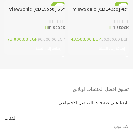
-19%
-13%
ViewSonic [CDE5530] 55″
ViewSonic [CDE4330] 43″
4K Presentation Display
4K Presentation Display
In stock
In stock
73.000,00
EGP
43.500,00
EGP
90.000,00
EGP
50.000,00
EGP
إضافة إلى السلة
إضافة إلى السلة
تسوق افضل المنتجات اونلاين
تابعنا علي صفحات التواصل الاجتماعي
الفئات
لاب توب