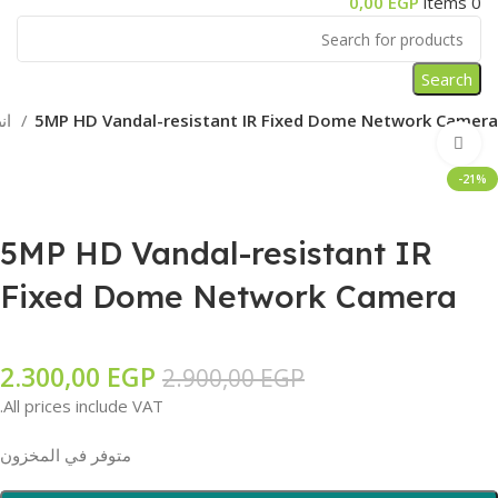
0,00
EGP
items
0
Search
5MP HD Vandal-resistant IR Fixed Dome Network Camera
انظمة مراقبه
Click to enlarge
-21%
5MP HD Vandal-resistant IR
Fixed Dome Network Camera
2.300,00
EGP
2.900,00
EGP
All prices include VAT.
متوفر في المخزون