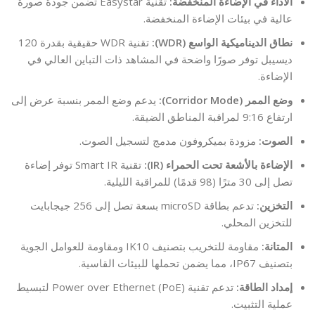
الأداء في الإضاءة المنخفضة:
تقنية Easystar تضمن جودة صورة
عالية في بيئات الإضاءة المنخفضة.
نطاق الديناميكية الواسع (WDR):
تقنية WDR حقيقية بقدرة 120
ديسيبل توفر صورًا واضحة في المشاهد ذات التباين العالي في
الإضاءة.
وضع الممر (Corridor Mode):
يدعم وضع الممر بنسبة عرض إلى
ارتفاع 9:16 لمراقبة المناطق الضيقة.
الصوت:
مزودة بميكروفون مدمج لتسجيل الصوت.
الإضاءة بالأشعة تحت الحمراء (IR):
تقنية Smart IR توفر إضاءة
تصل إلى 30 مترًا (98 قدمًا) للمراقبة الليلية.
التخزين:
تدعم بطاقة microSD بسعة تصل إلى 256 جيجابايت
للتخزين المحلي.
المتانة:
مقاومة للتخريب بتصنيف IK10 ومقاومة للعوامل الجوية
بتصنيف IP67، مما يضمن تحملها للبيئات القاسية.
إمداد الطاقة:
تدعم تقنية Power over Ethernet (PoE) لتبسيط
عملية التثبيت.