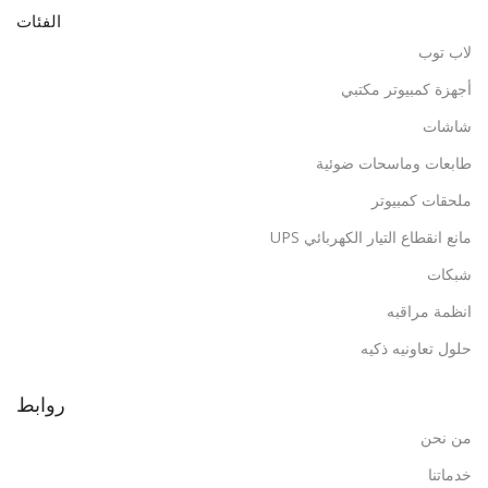
الفئات
لاب توب
أجهزة كمبيوتر مكتبي
شاشات
طابعات وماسحات ضوئية
ملحقات كمبيوتر
مانع انقطاع التيار الكهربائي UPS
شبكات
انظمة مراقبه
حلول تعاونيه ذكيه
روابط
من نحن
خدماتنا