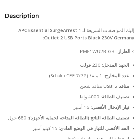
Description
إليك المواصفات السريعة لـ
APC Essential SurgeArrest 1
:
Outlet 2 USB Ports Black 230V Germany
>
الطراز
: PME1WU2B-GR
الجهد المدخل:
230 فولت
عدد المخارج:
1 منفذ (Schuko CEE 7/7P)
منافذ USB:
2 منافذ شحن
تصنيف الطاقة:
4000 واط
تيار الإدخال الأقصى:
16 أمبير
تصنيف الطاقة الناتج (الطاقة المتاحة لحماية الأجهزة):
680 جول
الحد الأقصى للتيار في الوضع العادي:
15 كيلو أمبير
استجابة السرعة:
1 نانوثانية (ns)