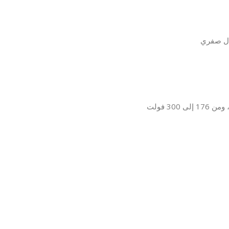
قال صفري
: من 110 إلى 300 فولت (حتى 60% من التحميل)، ومن 176 إلى 300 فولت