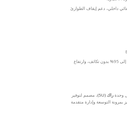
يل يدوي/تلقائي داخلي، دعم إيقاف الطوارئ
: درجة حرارة من 0 إلى 40 درجة مئوية، رطوبة من 0 إلى 95% بدون تكاثف، وارتفاع
راك (5U)
، مصمم لتوفير
ز بمرونة التوسعة وإدارة متقدمة