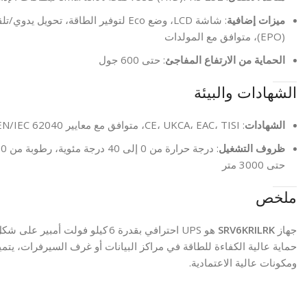
ميزات إضافية
: شاشة LCD، وضع Eco لتوفير الطاقة، تحو
(EPO)، متوافق مع المولدات
الحماية من الارتفاع المفاجئ
: حتى 600 جول
الشهادات والبيئة
الشهادات
: CE، UKCA، EAC، TISI، متوافق مع معايير EN/IEC 62040
ظروف التشغيل
حتى 3000 متر
ملخص
جهاز
SRV6KRILRK
هو UPS احترافي بقدرة 6 كيلو فولت أمبير على شكل وحدة
حماية عالية الكفاءة للطاقة في مراكز البيانات أو غرف السيرفرات، يتمي
ومكونات عالية الاعتمادية.