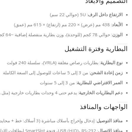
التصميم والأبعاد
الارتفاع داخل الرف
: 5U (حوالي 22 سم)
الأبعاد
: 438 مم (عرض) × 220 مم (ارتفاع) × 615 مم (عمق)
الوزن
: حوالي 78 كجم (للوحدة)، وزن بطارية منفصلة إضافية ~64 كجم
البطارية وفترة التشغيل
نوع البطارية
: بطاريات رصاص مغلقة (VRLA)، سلسلة 240 فولت
زمن إعادة الشحن
: من 3 إلى 5 ساعات للوصول إلى السعة الكاملة
العمر الافتراضي للبطارية
: من 3 إلى 5 سنوات
دعم البطاريات الخارجية
: يدعم حتى 4 وحدات بطاريات خارجية (مثل SRV240RLBP‑9A)
الواجهات والمنافذ
منافذ التوصيل
: إدخال وإخراج بأسلاك مباشرة (3 أسلاك: خط + محايد + أرضي)
منافذ الاتصال
: USB (HID)، RS‑232، فتحة SmartSlot لبطاقات الإدارة الاختيارية