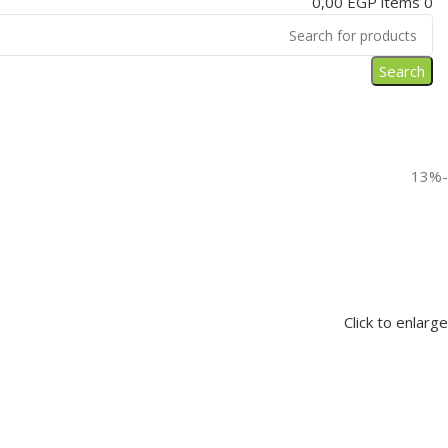
0,00
EGP
items
0
Search
-13%
Click to enlarge