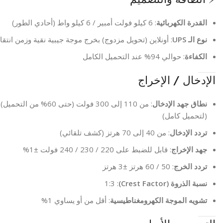
القدرة الكهربائية
: 6 كيلو فولت أمبير / 6 كيلو واط (أحادي الطور)
نوع الـ UPS
: أونلاين (تحويل مزدوج) بخرج موجة جيبية نقية وزمن انت
الكفاءة
: حوالي 94% عند التحميل الكامل
الإدخال / الإخراج
نطاق جهد الإدخال
(لتحميل كامل)
تردد الإدخال
: من 40 إلى 70 هرتز (كشف تلقائي)
جهد الإخراج
: قابل للضبط على 220 / 230 / 240 فولت ±1%
تردد الخرج
: 50 / 60 هرتز ±3 هرتز
نسبة الذروة (Crest Factor)
: 1:3
تشويه الموجة الكهرومغناطيسية
: أقل من أو يساوي 1%