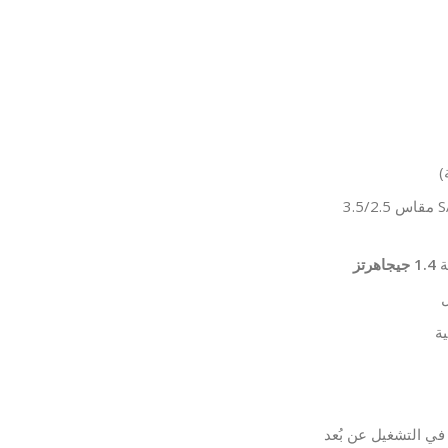
)
لمحركات الأقراص SATA III مقاس 3.5/2.5
ة
1.4 جيجاهرتز
ل
ة
في التشغيل عن بُعد