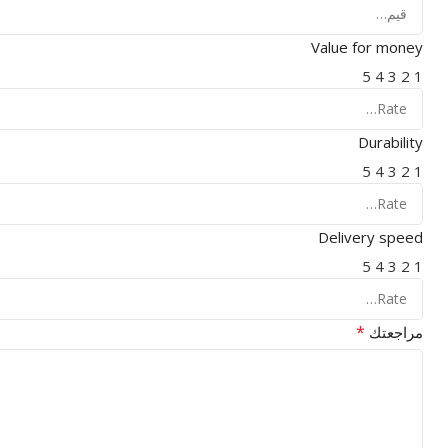
Value for money
5
4
3
2
1
Durability
5
4
3
2
1
Delivery speed
5
4
3
2
1
*
مراجعتك