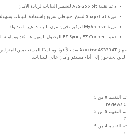
دعم تقنية
AES-256 bit
لتشفير البيانات لزيادة الأمان
ميزة
Snapshot
لنسخ احتياطي سريع واستعادة البيانات بسهولة
ميزة
MyArchive
لتوفير تخزين مرن للبيانات غير المتداولة
دعم
EZ Connect
و
EZ Sync
للوصول السهل عن بُعد ومزامنة ال
جهاز
Asustor AS3304T
يعد حلاً قويًا ومناسبًا للمستخدمين المنزلي
الذين يحتاجون إلى أداء مستقر وأمان عالي للبيانات.
تم التقييم
0
من 5
0 reviews
تم التقييم
5
من 5
0
تم التقييم
4
من 5
0