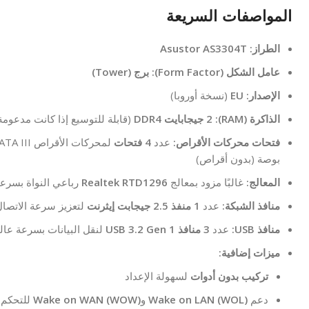
المواصفات السريعة
الطراز:
Asustor AS3304T
عامل الشكل (Form Factor):
برج (Tower)
الإصدار:
EU
(نسخة أوروبا)
الذاكرة (RAM):
2 جيجابايت DDR4
(قابلة للتوسيع إذا كانت مدعومة
فتحات محركات الأقراص:
عدد
4 فتحات
بوصة (بدون أقراص)
المعالج:
غالبًا مزود بمعالج
Realtek RTD1296
رباعي النواة بسرع
منافذ الشبكة:
عدد
1 منفذ 2.5 جيجابت إيثرنت
لتعزيز سرعة الاتصا
منافذ USB:
عدد
3 منافذ USB 3.2 Gen 1
لنقل البيانات بسرعة عالي
ميزات إضافية:
تركيب بدون أدوات
لسهولة الإعداد
دعم
Wake on LAN (WOL)
و
Wake on WAN (WOW)
للتحكم 