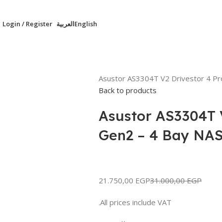
English
العربية
Login / Register
0,00
EGP
Asustor AS3304T V2 Drivestor 4 Pr
Back to products
Asustor AS3304T V
Gen2 – 4 Bay NAS
21.750,00
EGP
31.000,00
EGP
All prices include VAT.