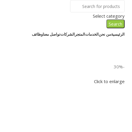
Select category
Search
الرئيسية
من نحن
الخدمات
المتجر
الشركات
تواصل معنا
وظائف
-30%
Click to enlarge
EGP
EGP
EGP
EGP