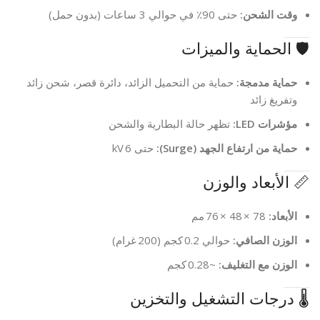
وقت الشحن:
حتى 90٪ في حوالي 3 ساعات (بدون حمل)
🛡️ الحماية والميزات
حماية مدمجة:
حماية من التحميل الزائد، دائرة قصر، شحن زائد
وتفريغ زائد
مؤشرات LED:
تظهر حالة البطارية والشحن
حماية من ارتفاع الجهد (Surge):
حتى 6 kV
📏 الأبعاد والوزن
الأبعاد:
78 × 48 × 76 مم
الوزن الصافي:
حوالي 0.2 كجم (200 غرام)
الوزن مع التغليف:
~0.28 كجم
🌡️ درجات التشغيل والتخزين