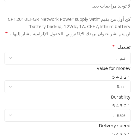
لا توجد مراجعات بعد.
كن أول من يقيم “CP12010LI-GR Network Power supply with
battery backup, 12Vdc, 1A, CEE7, lithium battery”
*
لن يتم نشر عنوان بريدك الإلكتروني.
الحقول الإلزامية مشار إليها بـ
*
تقييمك
Value for money
5
4
3
2
1
Durability
5
4
3
2
1
Delivery speed
5
4
3
2
1