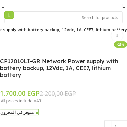
supply with battery backup, 12Vdc, 1A, CEE7, lithium battery
Click to enlarge
-23%
CP12010LI-GR Network Power supply with
battery backup, 12Vdc, 1A, CEE7, lithium
battery
1.700,00
EGP
2.200,00
EGP
All prices include VAT.
متوفر في المخزون