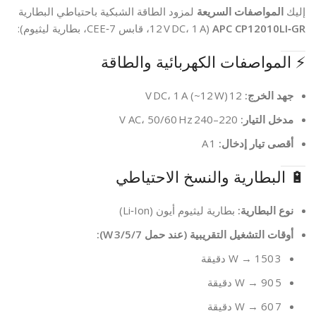
إليك
المواصفات السريعة
لمزود الطاقة الشبكية باحتياطي البطارية
APC CP12010LI‑GR
(12 V DC، 1 A، قابس CEE‑7، بطارية ليثيوم):
⚡ المواصفات الكهربائية والطاقة
جهد الخرج:
12 V DC، 1 A (~12 W)
مدخل التيار:
220–240 V AC، 50/60 Hz
أقصى تيار إدخال:
1 A
🔋 البطارية والنسخ الاحتياطي
نوع البطارية:
بطارية ليثيوم أيون (Li‑Ion)
أوقات التشغيل التقريبية (عند حمل 3/5/7 W):
3 W → 150 دقيقة
5 W → 90 دقيقة
7 W → 60 دقيقة