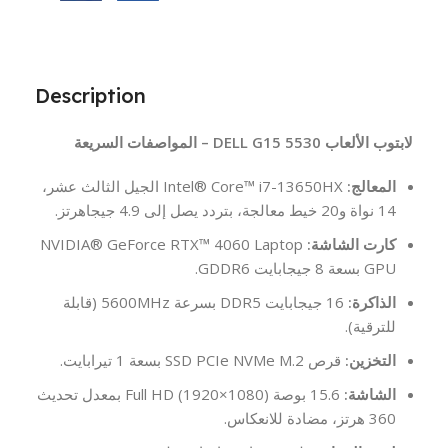
Description
لابتوب الألعاب DELL G15 5530 – المواصفات السريعة
المعالج:
Intel® Core™ i7-13650HX الجيل الثالث عشر،
14 نواة و20 خيط معالجة، بتردد يصل إلى 4.9 جيجاهرتز.
كارت الشاشة:
NVIDIA® GeForce RTX™ 4060 Laptop
GPU بسعة 8 جيجابايت GDDR6.
الذاكرة:
16 جيجابايت DDR5 بسرعة 5600MHz (قابلة
للترقية).
التخزين:
قرص SSD PCIe NVMe M.2 بسعة 1 تيرابايت.
الشاشة:
15.6 بوصة Full HD (1920×1080) بمعدل تحديث
360 هرتز، مضادة للانعكاس.