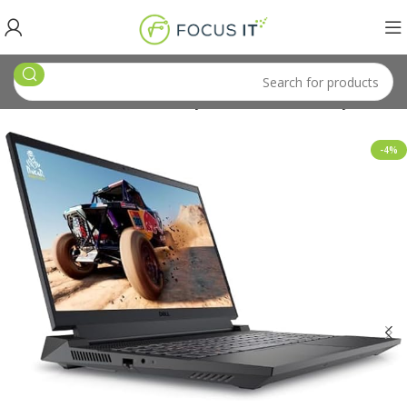
) 360Hz, Backlit with G-Key, 6-cell 86 Whr battery, Win11
-4%