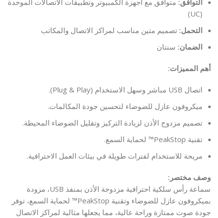
التوافق:
متوافق مع أجهزة الكمبيوتر وتطبيقات الاتصالات الموحدة
(UC)
التحمل:
تصميم متين مناسب لمراكز الاتصال والمكاتب
الضمان:
سنتان
أهم المميزات:
اتصال USB مباشر وسهل الاستخدام (Plug & Play).
ميكروفون عازل للضوضاء لتحسين جودة المكالمات.
تصميم مزدوج الأذن لزيادة التركيز وتقليل الضوضاء المحيطة.
تقنية PeakStop™ لحماية السمع.
مريحة للاستخدام لفترات طويلة في بيئات العمل الاحترافية.
وصف مختصر:
سماعة رأس سلكية احترافية مزدوجة الأذن بمنفذ USB، مزودة
بميكروفون عازل للضوضاء وتقنية PeakStop™ لحماية السمع، توفر
جودة صوت ممتازة وراحة عالية، مما يجعلها مثالية لمراكز الاتصال