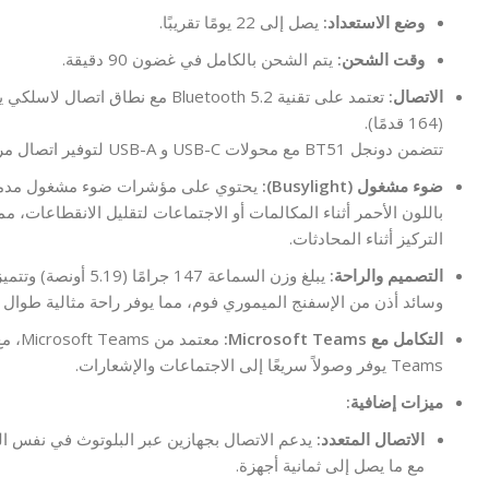
وضع الاستعداد:
يصل إلى 22 يومًا تقريبًا.
وقت الشحن:
يتم الشحن بالكامل في غضون 90 دقيقة.
الاتصال:
(164 قدمًا).
تتضمن دونجل BT51 مع محولات USB-C و USB-A لتوفير اتصال مرن.
ضوء مشغول (Busylight):
يحتوي على مؤشرات ضوء مشغول مدمجة ت
باللون الأحمر أثناء المكالمات أو الاجتماعات لتقليل الانقطاعات، 
التركيز أثناء المحادثات.
التصميم والراحة:
يبلغ وزن السماعة 147 جرامًا
وسائد أذن من الإسفنج الميموري فوم، مما يوفر راحة مثالية طوال ا
التكامل مع Microsoft Teams:
معتمد 
Teams يوفر وصولاً سريعًا إلى الاجتماعات والإشعارات.
ميزات إضافية:
الاتصال المتعدد:
يدعم الاتصال بجهازين عبر البلوتوث في نفس ال
مع ما يصل إلى ثمانية أجهزة.