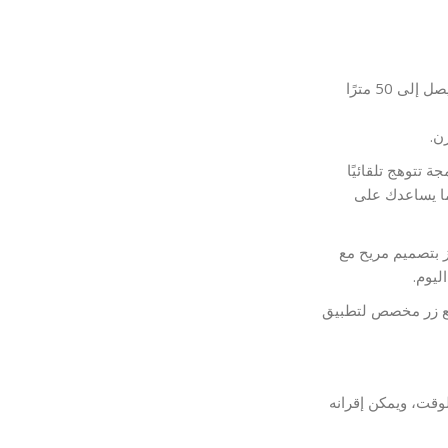
تعتمد على تقنية Bluetooth 5.2 مع نطاق اتصال لاسلكي يصل إلى 50 مترًا
توهج تلقائيًا
مما يساعدك على
 (5.19 أونصة) وتتميز بتصميم مريح مع
ليوم.
من Microsoft Teams، مع زر مخصص لتطبيق
وقت، ويمكن إقرانه