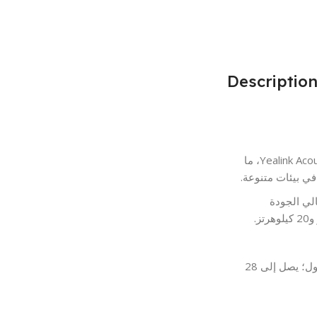
Descriptio
مزودة بثلاثة ميكروفونات MEMS مع تقنية Yealink Acoustic Shield، ما
ي بيئات متنوعة.
قدم صوتًا عالي الجودة
يصل إلى 35 ساعة عند إيقاف تشغيل ضوء المشغول؛ يصل إلى 28