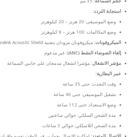
حجم السماعة:
35 مم
استجابة التردد:
وضع الموسيقى: 20 هرتز – 20 كيلوهرتز
وضع المكالمات: 100 هرتز – 8 كيلوهرتز
الميكروفونات:
ميكروفونان مزودان بتقنية Yealink Acoustic Shield
إلغاء الضوضاء النشط (ANC):
غير مدعوم
مؤشر الانشغال:
مؤشرا انشغال مدمجان على جانبي السماعة
عمر البطارية:
وقت التحدث: حتى 35 ساعة
تشغيل الموسيقى: حتى 40 ساعة
وضع الاستعداد: حتى 112 ساعة
مدة الشحن السلكي: حوالي ساعتين
مدة الشحن اللاسلكي: حوالي 3 ساعات
الاتصال المتعدد:
إمكانية الاتصال بجهازين في الوقت نفسه وإقران ما يص