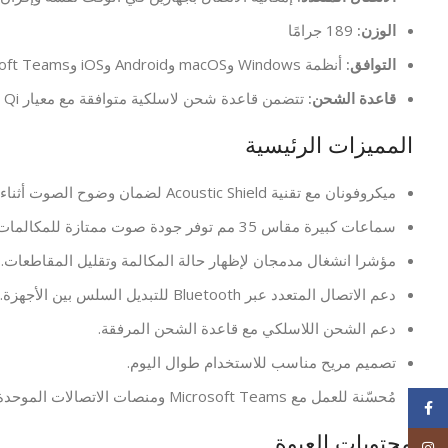
الوزن:
189 جرامًا
التوافق:
أنظمة Windows وmacOS وAndroid وiOS وMicrosoft Teams ومعظم منصات الاتصالات الموحدة (UC)
قاعدة الشحن:
تتضمن قاعدة شحن لاسلكية متوافقة مع معيار Qi
المميزات الرئيسية
ميكروفونان مع تقنية Acoustic Shield لضمان وضوح الصوت أثناء المكالمات.
سماعات كبيرة مقاس 35 مم توفر جودة صوت ممتازة للمكالمات والاستماع إلى الموسيقى.
مؤشرا انشغال مدمجان لإظهار حالة المكالمة وتقليل المقاطعات.
دعم الاتصال المتعدد عبر Bluetooth للتبديل السلس بين الأجهزة.
دعم الشحن اللاسلكي مع قاعدة الشحن المرفقة.
تصميم مريح مناسب للاستخدام طوال اليوم.
مُحسّنة للعمل مع Microsoft Teams ومنصات الاتصالات الموحدة (UC).
Facebook
محتويات العبوة
Instagram