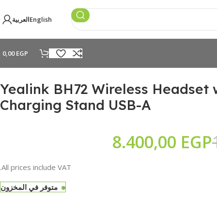
English
العربية
0,00
EGP
Yealink BH72 Wireless Headset 
Charging Stand USB-A
EGP
EGP
8.400,00
EGP
EGP
EGP
All prices include VAT.
متوفر في المخزون