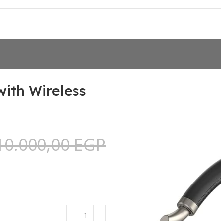
Yealink BH72 Wireless Headset with Wireless C
with Wireless
10.000,00
EGP