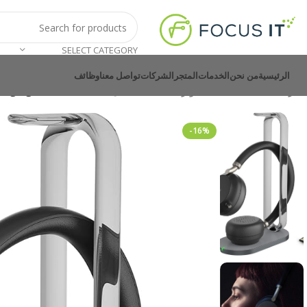
SELECT CATEGORY
الرئيسية
من نحن
الخدمات
المتجر
الشركات
تواصل معنا
وظائف
الرئيسية
ملحقات كمبيوتر
سماعات أذن
harging Stand USB-A
-16%