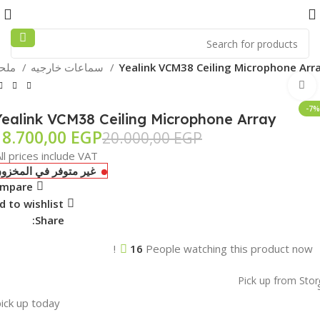
Yealink VCM38 Ceiling Microphone Arr
سماعات خارجيه
ملحقات كمبيوتر
Click to enlarge
-7%
Yealink VCM38 Ceiling Microphone Array
18.700,00
EGP
20.000,00
EGP
ll prices include VAT.
غير متوفر في المخزو
mpare
d to wishlist
Share:
16
People watching this product now!
Pick up from Stor
ick up today