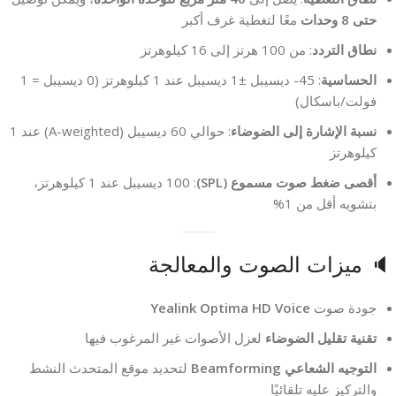
حتى 8 وحدات
معًا لتغطية غرف أكبر
نطاق التردد
: من 100 هرتز إلى 16 كيلوهرتز
الحساسية
: ‎-45 ديسيبل ±1 ديسيبل عند 1 كيلوهرتز (0 ديسيبل = 1
فولت/باسكال)
نسبة الإشارة إلى الضوضاء
: حوالي 60 ديسيبل (A-weighted) عند 1
كيلوهرتز
أقصى ضغط صوت مسموع (SPL)
: 100 ديسيبل عند 1 كيلوهرتز،
بتشويه أقل من 1%
🔈 ميزات الصوت والمعالجة
جودة صوت
Yealink Optima HD Voice
تقنية تقليل الضوضاء
لعزل الأصوات غير المرغوب فيها
التوجيه الشعاعي Beamforming
لتحديد موقع المتحدث النشط
والتركيز عليه تلقائيًا