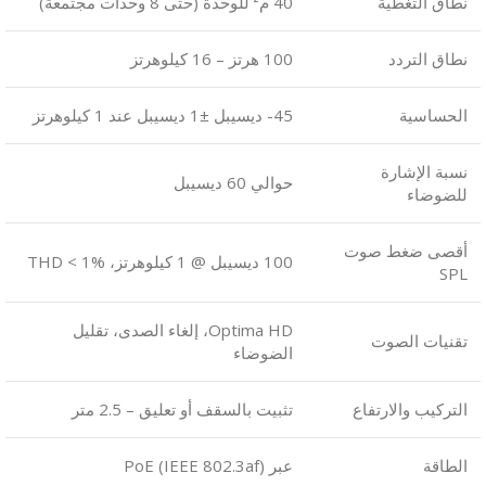
نطاق التغطية
40 م² للوحدة (حتى 8 وحدات مجتمعة)
نطاق التردد
100 هرتز – 16 كيلوهرتز
الحساسية
‎-45 ديسيبل ±1 ديسيبل عند 1 كيلوهرتز
نسبة الإشارة
حوالي 60 ديسيبل
للضوضاء
أقصى ضغط صوت
100 ديسيبل @ 1 كيلوهرتز، THD < 1%
SPL
Optima HD، إلغاء الصدى، تقليل
تقنيات الصوت
الضوضاء
التركيب والارتفاع
تثبيت بالسقف أو تعليق – 2.5 متر
الطاقة
عبر PoE (IEEE 802.3af)