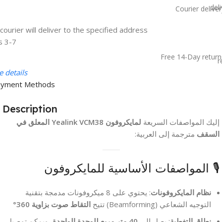
Courier deliver
courier will deliver to the specified address
3-7 Days
Free 14-Day return
 details
yment Methods:
Description
إليك المواصفات السريعة
لمايكروفون Yealink VCM38 المعلق في
السقف
مترجمة إلى العربية:
🎙 المواصفات الأساسية للمايكروفون
نظام المايكروفونات
: يحتوي على 8 ميكروفونات مدمجة بتقنية
التوجيه الشعاعي (Beamforming) تتيح
التقاط صوت بزاوية 360°
نطاق التغطية
: يصل إلى
40 متر مربع للوحدة الواحدة
، ويمكن توصيل