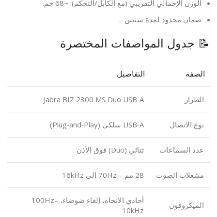
الوزن الإجمالي التقريبي (مع الكابل/التحكم): ~68 جم.
ضمان محدود لمدة سنتين .
📝 جدول المواصفات المختصرة
الصفة
التفاصيل
الطراز
Jabra BIZ 2300 MS Duo USB‑A
نوع الاتصال
USB‑A سلكي (Plug‑and‑Play)
عدد السماعات
ثنائي (Duo) فوق الأذن
مشغلات الصوت
28 مم – 70Hz إلى 16kHz
أحادي الاتجاه، إلغاء ضوضاء، 100Hz–
الميكروفون
10kHz