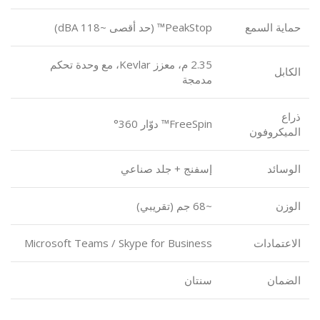
حماية السمع
PeakStop™ (حد أقصى ~118 dBA)
2.35 م، معزز Kevlar، مع وحدة تحكم
الكابل
مدمجة
ذراع
FreeSpin™ دوّار 360°
الميكروفون
الوسائد
إسفنج + جلد صناعي
الوزن
~68 جم (تقريبي)
الاعتمادات
Microsoft Teams / Skype for Business
الضمان
سنتان