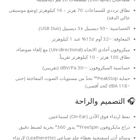
نطاق ترددي للسماعات: 70 هرتز – 16 كيلوهرتز (وضع موسيقى
عالي الدقة).
الحساسية: ~93 ديسيبل ±3 ديسيبل (USB Duo).
المعاوقة: ~32 أوم ±15% عند 1 كيلوهرتز.
ميكروفون أحادي الاتجاه (Uni‑directional) مع إلغاء ضوضاء،
نطاق 100 هرتز – 10 كيلوهرتز تقريباً.
حساسية الميكروفون: ~‑30 dBV/Pa (تقريبي).
حماية PeakStop™ تحدّ من مستويات الصوت المفاجئة (حتى
~118 dBA كحد أقصى).
🎧 التصميم والراحة
نمط ارتداء فوق الأذن (On‑Ear) لسماعتين.
ذراع مايكروفون FreeSpin™ يدور 360° بحرية لضبط دقيق.
وسائد أذن إسفنجية بغطاء جلد صناعي (Leatherette) لارتداء