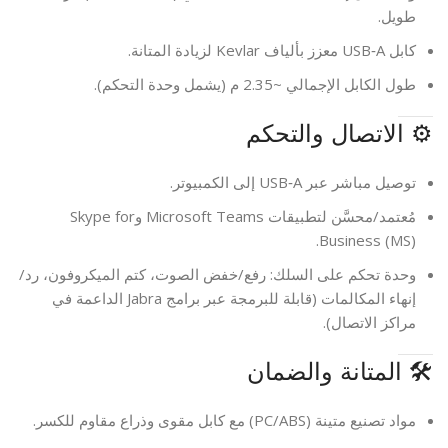
طويل.
كابل USB‑A معزز بألياف Kevlar لزيادة المتانة.
طول الكابل الإجمالي ~2.35 م (يشمل وحدة التحكم).
⚙️ الاتصال والتحكم
توصيل مباشر عبر USB‑A إلى الكمبيوتر.
مُعتمد/محسَّن لتطبيقات Microsoft Teams وSkype for
Business (MS).
وحدة تحكم على السلك: رفع/خفض الصوت، كتم الميكروفون، رد/
إنهاء المكالمات (قابلة للبرمجة عبر برامج Jabra الداعمة في
مراكز الاتصال).
🛠️ المتانة والضمان
مواد تصنيع متينة (PC/ABS) مع كابل مقوى وذراع مقاوم للكسر.