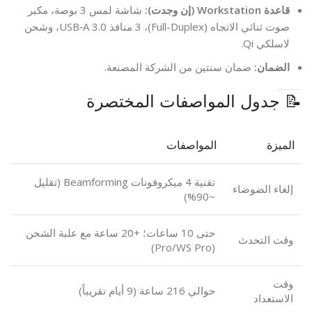
قاعدة Workstation (إن وجدت):
شاشة لمس 3 بوصة، مكبر
صوت ثنائي الاتجاه (Full-Duplex)، 3 منافذ USB‑A 3.0، وشحن
لاسلكي Qi.
الضمان:
ضمان سنتين من الشركة المصنعة.
📝 جدول المواصفات المختصرة
الميزة
المواصفات
تقنية 4 ميكروفونات Beamforming (تقليل
إلغاء الضوضاء
~90%)
حتى 10 ساعات؛ +20 ساعة مع علبة الشحن
وقت التحدث
(Pro/WS Pro)
وقت
حوالي 216 ساعة (9 أيام تقريباً)
الاستعداد