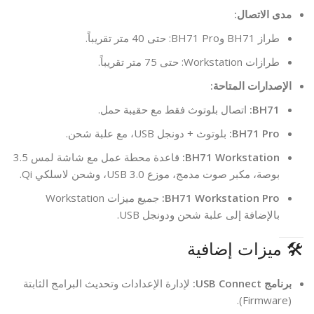
مدى الاتصال:
طراز BH71 وBH71 Pro: حتى 40 متر تقريباً.
طرازات Workstation: حتى 75 متر تقريباً.
الإصدارات المتاحة:
BH71:
اتصال بلوتوث فقط مع حقيبة حمل.
BH71 Pro:
بلوتوث + دونجل USB، مع علبة شحن.
BH71 Workstation:
قاعدة محطة عمل مع شاشة لمس 3.5
بوصة، مكبر صوت مدمج، موزع USB 3.0، وشحن لاسلكي Qi.
BH71 Workstation Pro:
جميع ميزات Workstation
بالإضافة إلى علبة شحن ودونجل USB.
🛠️ ميزات إضافية
برنامج USB Connect:
لإدارة الإعدادات وتحديث البرامج الثابتة
(Firmware).