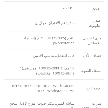
الوزن
~18 جم
إصدار
5.2 (دعم الاقتران بجهازين)
البلوتوث
مدى الاتصال
40 م (BH71/Pro)، 75 م (إصدارات
اللاسلكي
Workstation)
خطاف الأذن
قابل للتعديل، يناسب الأذنين
13 مم، 100Hz–20kHz (موسيقى) /
مشغل الصوت
100Hz–8kHz (مكالمات)
BH71، BH71 Pro، BH71 Workstation،
الإصدارات
BH71 Workstation Pro
ميزات
شاشة لمس، مكبر صوت، موزع USB، شحن