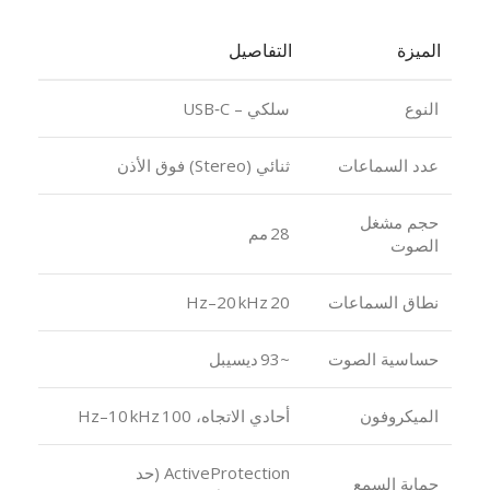
الميزة
التفاصيل
النوع
سلكي – USB‑C
عدد السماعات
ثنائي (Stereo) فوق الأذن
حجم مشغل
28 مم
الصوت
نطاق السماعات
20 Hz–20 kHz
حساسية الصوت
~93 ديسيبل
الميكروفون
أحادي الاتجاه، 100 Hz–10 kHz
ActiveProtection (حد
حماية السمع