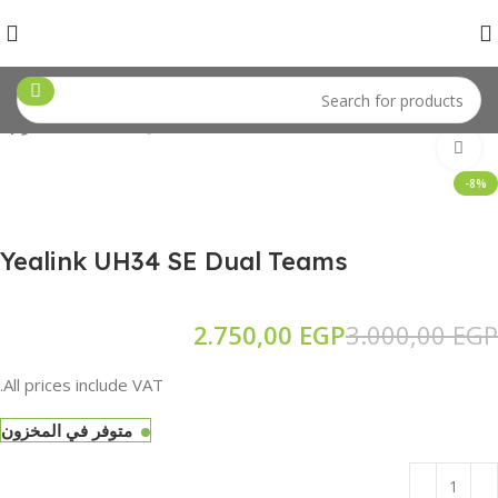
Yealink UH34 SE Dual Teams
سماعات أذن
ملحقات كمبيوتر
Click to enlarge
-8%
Yealink UH34 SE Dual Teams
2.750,00
EGP
3.000,00
EGP
All prices include VAT.
متوفر في المخزون