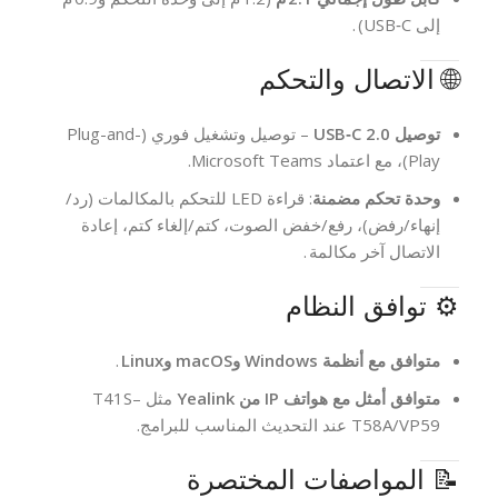
إلى USB‑C) .
🌐 الاتصال والتحكم
توصيل USB‑C 2.0
– توصيل وتشغيل فوري (Plug-and-
Play)، مع اعتماد Microsoft Teams.
وحدة تحكم مضمنة
: قراءة LED للتحكم بالمكالمات (رد/
إنهاء/رفض)، رفع/خفض الصوت، كتم/إلغاء كتم، إعادة
الاتصال آخر مكالمة .
⚙️ توافق النظام
متوافق مع أنظمة Windows وmacOS وLinux
.
متوافق أمثل مع هواتف IP من Yealink
مثل T41S–
T58A/VP59 عند التحديث المناسب للبرامج.
📝 المواصفات المختصرة