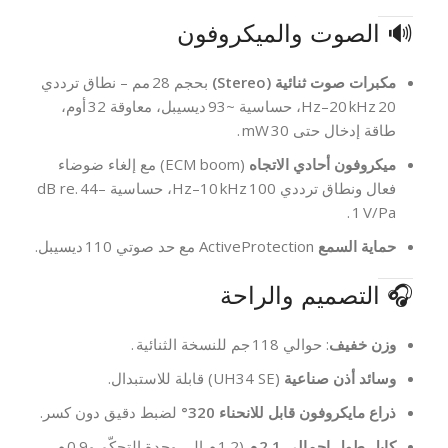
🔊 الصوت والميكروفون
مكبرات صوت ثنائية (Stereo)
بحجم 28 مم – نطاق ترددي
20 Hz–20 kHz، حساسية ~93 ديسيبل، معاوقة 32 أوم،
طاقة إدخال حتى 30 mW .
ميكروفون أحادي الاتجاه
(ECM boom) مع إلغاء ضوضاء
فعال ونطاق ترددي 100 Hz–10 kHz، حساسية –44 dB re.
1 V/Pa .
حماية السمع
ActiveProtection مع حد صوتي 110 ديسيبل.
🎧 التصميم والراحة
وزن خفيف
: حوالي 118 جم للنسخة الثنائية .
وسائد أذن صناعية
(UH34 SE) قابلة للاستبدال.
ذراع مايكروفون قابل للانحناء 320°
لضبط دقيق دون كسر.
كابل طول إجمالي 2.1 م
(1.2 م إلى وحدة التحكّم و0.9 م