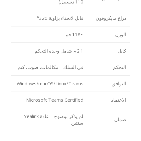
110 ديسيبل)
ذراع مايكروفون
قابل لانحناء بزاوية 320°
الوزن
~118 جم
كابل
2.1 م شامل وحدة التحكم
التحكم
في السلك – مكالمات، صوت، كتم
التوافق
Windows/macOS/Linux/Teams
الاعتماد
Microsoft Teams Certified
لم يذكر بوضوح – عادة Yealink
ضمان
سنتين